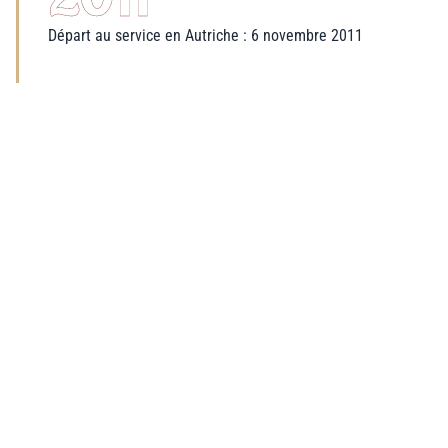
Départ au service en Autriche : 6 novembre 2011
2015
Higoumene : 22 mai 2015
2015
Évêque Général : 24 mai 2015